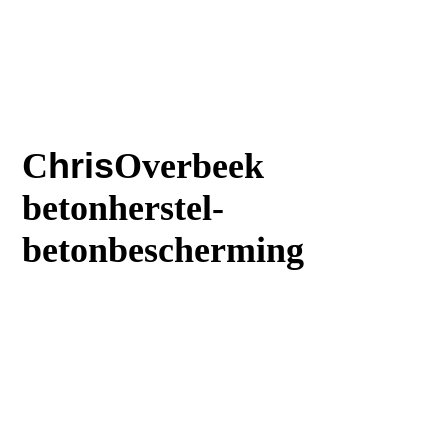
C
hris
Overbeek
betonherstel-
betonbescherming
T
:023 5616242
M
:06 30644669
:
E
Info@Chrisoverbeek.nl
E
:Balkonreparatie@chrisoverbeek.n
l