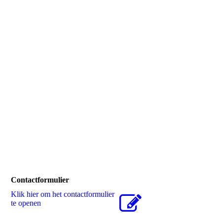
balkonreparatie en Alsan bl deco VvE Merlijnstraat 9
Amsterdam 10
Contactformulier
Klik hier om het contactformulier
te openen