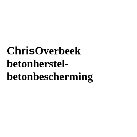
C
hris
Overbeek
betonherstel-
betonbescherming
T
:023 5616242
M
:06 30644669
:
E
Info@Chrisoverbeek.nl
E
:Balkonreparatie@chrisoverbeek.n
l